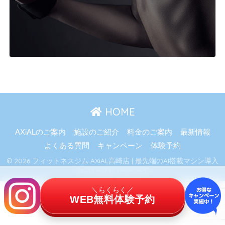
HOME
AXiALのご案内
施設のご紹介
料金のご案内
最新情報
よくある質問
キャンペーン
体験予約
© 2026 フィットネスジム AXiAL高崎店 | 最先端のAI搭載マシン導入
店 All rights reserved.
＼らくらく／
WEB無料体験予約