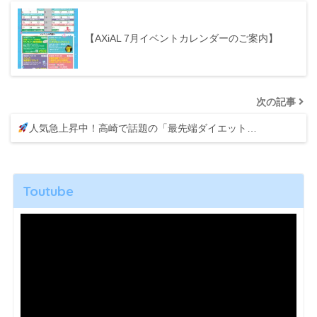
【AXiAL 7月イベントカレンダーのご案内】
次の記事
人気急上昇中！高崎で話題の「最先端ダイエット…
Toutube
動
画
プ
レ
ー