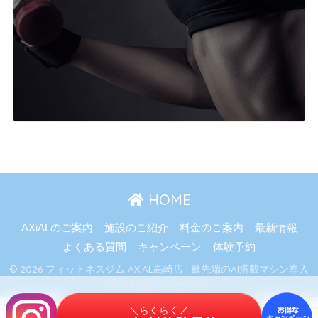
HOME
AXiALのご案内
施設のご紹介
料金のご案内
最新情報
よくある質問
キャンペーン
体験予約
© 2026 フィットネスジム AXiAL高崎店 | 最先端のAI搭載マシン導入
店 All rights reserved.
＼らくらく／